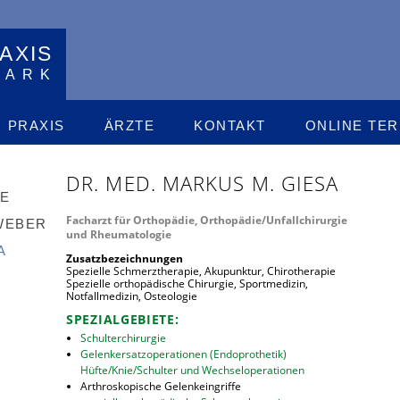
AXIS
PARK
PRAXIS
ÄRZTE
KONTAKT
ONLINE TER
DR. MED. MARKUS M. GIESA
KE
Facharzt für
Orthopädie, Orthopädie/Unfallchirurgie
WEBER
und Rheumatologie
A
Zusatzbezeichnungen
Spezielle Schmerztherapie, Akupunktur, Chirotherapie
Spezielle orthopädische Chirurgie, Sportmedizin,
Notfallmedizin, Osteologie
SPEZIALGEBIETE:
Schulterchirurgie
Gelenkersatzoperationen (Endoprothetik)
Hüfte/Knie/Schulter und Wechseloperationen
Arthroskopische Gelenkeingriffe